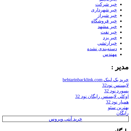
خبر شرکت
خبر شهرداری
خبر شیراز
خبر فروشگاه
خبر مشهد
خبر نفت
خبر یزد
خبرارتشی
دسته‌بندی نشده
مهندس
مدیر :
خرید بک لینک behtarinbacklink.com
لایسنس نود32
پسورد نود 32
اوکلی لایسنس رایگان نود 32
همیار نود 32
بهترین سئو
رایگان
خرید آنتی ویروس