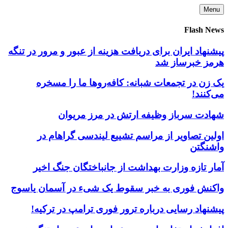
Skip
Menu
to
content
Flash News
پیشنهاد ایران برای دریافت هزینه از عبور و مرور در تنگه
هرمز خبرساز شد
یک زن در تجمعات شبانه: کافه‌روها ما را مسخره
می‌کنند!
شهادت سرباز وظیفه ارتش در مرز مریوان
اولین تصاویر از مراسم تشییع لیندسی گراهام در
واشنگتن
آمار تازه وزارت بهداشت از جانباختگان جنگ اخیر
واکنش فوری به خبر سقوط یک شیء در آسمان یاسوج
پیشنهاد رسایی درباره ترور فوری ترامپ در ترکیه!