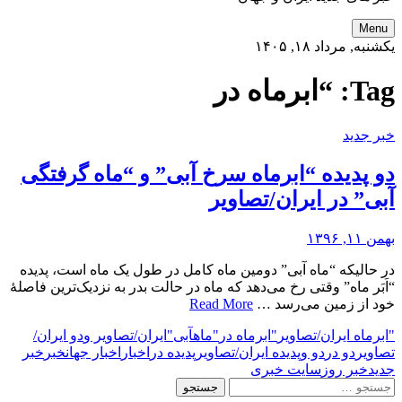
Menu
یکشنبه, مرداد ۱۸, ۱۴۰۵
Tag:
“ابرماه در
خبر جدید
دو پدیده “ابرماه سرخ آبی” و “ماه گرفتگی
آبی” در ایران/تصاویر
بهمن ۱۱, ۱۳۹۶
در حالیکه “ماه آبی” دومین ماه کامل در طول یک ماه است، پدیده
“اَبَر ماه” وقتی رخ می‌دهد که ماه در حالت بدر به نزدیک‌ترین فاصلهٔ
خود از زمین می‌رسد …
Read More
"ابرماه ایران/تصاویر
"ابرماه در
"ماه
آبی"
ایران/تصاویر و
دو ایران/
تصاویر
دو در
دو و
پدیده ایران/تصاویر
پدیده در
اخبار
اخبار جهان
خبر
خبر
جدید
خبر روز
سایت خبری
جستجو