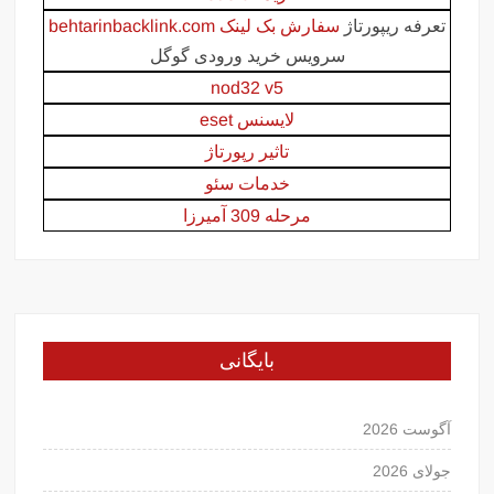
تعرفه ریپورتاژ
سفارش بک لینک behtarinbacklink.com
سرویس خرید ورودی گوگل
nod32 v5
لایسنس eset
تاثیر رپورتاژ
خدمات سئو
مرحله 309 آمیرزا
بایگانی
آگوست 2026
جولای 2026