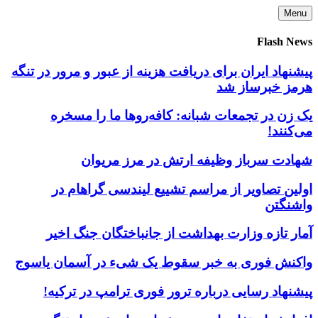
Skip
Menu
to
content
Flash News
پیشنهاد ایران برای دریافت هزینه از عبور و مرور در تنگه
هرمز خبرساز شد
یک زن در تجمعات شبانه: کافه‌روها ما را مسخره
می‌کنند!
شهادت سرباز وظیفه ارتش در مرز مریوان
اولین تصاویر از مراسم تشییع لیندسی گراهام در
واشنگتن
آمار تازه وزارت بهداشت از جانباختگان جنگ اخیر
واکنش فوری به خبر سقوط یک شیء در آسمان یاسوج
پیشنهاد رسایی درباره ترور فوری ترامپ در ترکیه!