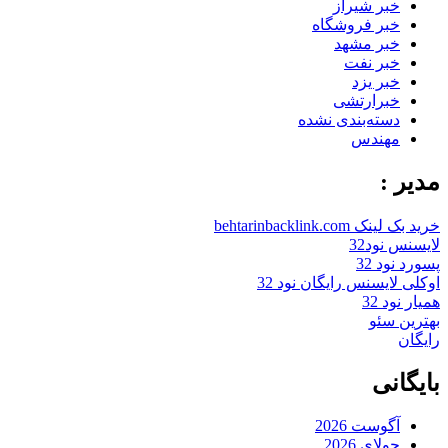
خبر شیراز
خبر فروشگاه
خبر مشهد
خبر نفت
خبر یزد
خبرارتشی
دسته‌بندی نشده
مهندس
مدیر :
خرید بک لینک behtarinbacklink.com
لایسنس نود32
پسورد نود 32
اوکلی لایسنس رایگان نود 32
همیار نود 32
بهترین سئو
رایگان
بایگانی
آگوست 2026
جولای 2026