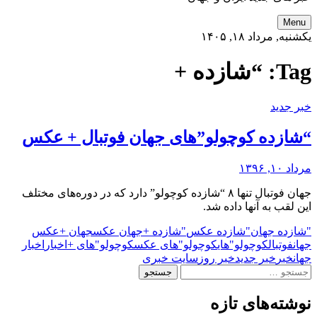
Menu
یکشنبه, مرداد ۱۸, ۱۴۰۵
Tag:
“شازده +
خبر جدید
“شازده کوچولو”های جهان فوتبال + عکس
مرداد ۱۰, ۱۳۹۶
جهان فوتبال تنها ۸ “شازده کوچولو” دارد که در دوره‌های مختلف
این لقب به آنها داده شد.
"شازده جهان
"شازده عکس
"شازده +
جهان عکس
جهان +
عکس
جهان
فوتبال
کوچولو"های
کوچولو"های عکس
کوچولو"های +
اخبار
اخبار
جهان
خبر
خبر جدید
خبر روز
سایت خبری
جستجو
برای:
نوشته‌های تازه