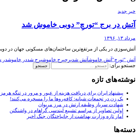
خبر جدید
آتش‌ در برج “تورچِ” دوبی خاموش شد
مرداد ۱۳, ۱۳۹۶
آتش‌سوزی در یکی از مرتفع‌ترین ساختمان‌های مسکونی جهان در د
آتش‌ "تورچِ"
آتش‌ خاموش
آتش‌ شد
برج
برج خاموش
برج شد
در خاموش
در 
جستجو برای:
نوشته‌های تازه
پیشنهاد ایران برای دریافت هزینه از عبور و مرور در تنگه هرم
یک زن در تجمعات شبانه: کافه‌روها ما را مسخره می‌کنند!
شهادت سرباز وظیفه ارتش در مرز مریوان
اولین تصاویر از مراسم تشییع لیندسی گراهام در واشنگتن
آمار تازه وزارت بهداشت از جانباختگان جنگ اخیر
دسته‌ها