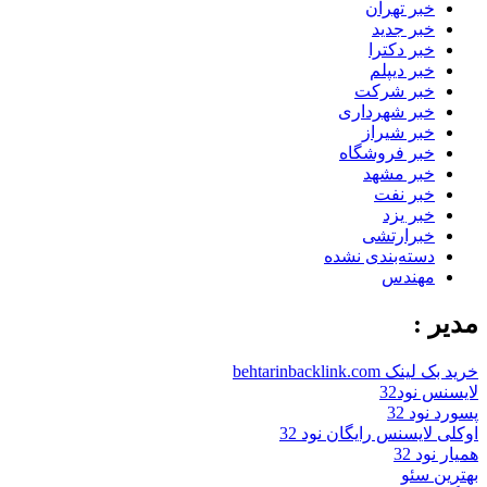
خبر تهران
خبر جدید
خبر دکترا
خبر دیپلم
خبر شرکت
خبر شهرداری
خبر شیراز
خبر فروشگاه
خبر مشهد
خبر نفت
خبر یزد
خبرارتشی
دسته‌بندی نشده
مهندس
مدیر :
خرید بک لینک behtarinbacklink.com
لایسنس نود32
پسورد نود 32
اوکلی لایسنس رایگان نود 32
همیار نود 32
بهترین سئو