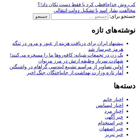
کی‌روش خداحافظی کرد یا فقط دست تکان داد!؟
مخالفت بشار اسد با تشکیل دولت انتقالی
جستجو برای:
نوشته‌های تازه
پیشنهاد ایران برای دریافت هزینه از عبور و مرور در تنگه
هرمز خبرساز شد
یک زن در تجمعات شبانه: کافه‌روها ما را مسخره می‌کنند!
شهادت سرباز وظیفه ارتش در مرز مریوان
اولین تصاویر از مراسم تشییع لیندسی گراهام در واشنگتن
آمار تازه وزارت بهداشت از جانباختگان جنگ اخیر
دسته‌ها
اخبار خانم
اخبار لیسانس
اخبار مرد
خبر آگهی
خبر استخدام
خبر اصفهان
خبر تبریز