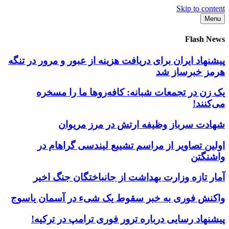
Skip to content
Menu
Flash News
پیشنهاد ایران برای دریافت هزینه از عبور و مرور در تنگه
هرمز خبرساز شد
یک زن در تجمعات شبانه: کافه‌روها ما را مسخره
می‌کنند!
شهادت سرباز وظیفه ارتش در مرز مریوان
اولین تصاویر از مراسم تشییع لیندسی گراهام در
واشنگتن
آمار تازه وزارت بهداشت از جانباختگان جنگ اخیر
واکنش فوری به خبر سقوط یک شیء در آسمان یاسوج
پیشنهاد رسایی درباره ترور فوری ترامپ در ترکیه!