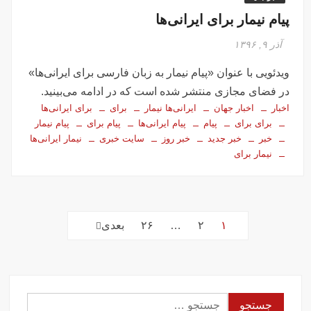
پیام نیمار براى ایرانى‌ها
آذر ۹, ۱۳۹۶
ویدئویی با عنوان «پيام نیمار به زبان فارسی براى ايرانى‌ها»
در فضای مجازی منتشر شده است که در ادامه می‌بینید.
اخبار
اخبار جهان
ايرانى‌ها نیمار
براى
براى ايرانى‌ها
براى براى
پيام
پيام ايرانى‌ها
پيام براى
پيام نیمار
خبر
خبر جدید
خبر روز
سایت خبری
نیمار ايرانى‌ها
نیمار براى
Post
۱
۲
…
۲۶
بعدی
paginatio
جستجو