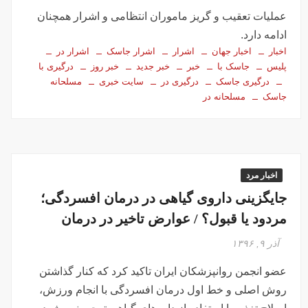
تصاویر تصادف زنجیره‌ای ۱۲ خودرو در تهران
عملیات تعقیب و گریز ماموران انتظامی و اشرار همچنان
سفر فوری وزیر خارجه پاکستان درباره توافق ایران
ادامه دارد.
اولین جلسه امنیتی ایران و امارات پس از جنگ؟!
اخبار
اخبار جهان
اشرار
اشرار جاسک
اشرار در
جاسوسی اسرائیل از مقامات آمریکا در خصوص ایران
پلیس
جاسک با
خبر
خبر جدید
خبر روز
درگیری با
درگیری جاسک
درگیری در
سایت خبری
مسلحانه
سفره عقدی که با پهپاد در میدان انقلاب برپا شد
جاسک
مسلحانه در
این سه نفر بد اخلاق‌ترین ایرانی‌های ۲۴ ساعت اخیر هستند
آیت‌الله دژکام: قرآن و عترت کلید هویت و حل مشکلات فرهنگی
جامعه‌اند
وزش باد و غبار رقیق، پدیده غالب هوای کرمانشاه است
اخبار مرد
توییت خبرساز مشاور قالیباف درباره سفر نتانیاهو
جایگزینی داروی گیاهی در درمان افسردگی؛
گزارش خبرگزاری مهر از اعتراضات امروز در مشهد
مردود یا قبول؟ / عوارض تاخیر در درمان
بازداشت ۴ نفر در پی حمله به فرمانداری فسا
آذر ۹, ۱۳۹۶
در ساعات اخیر اینترنت برخی مردم قطع شد
عضو انجمن روانپزشکان ایران تاکید کرد که کنار گذاشتن
جزئیات ناآرامیِ امروز در خیابان جمهوری تهران
روش اصلی و خط اول درمان افسردگی با انجام ورزش،