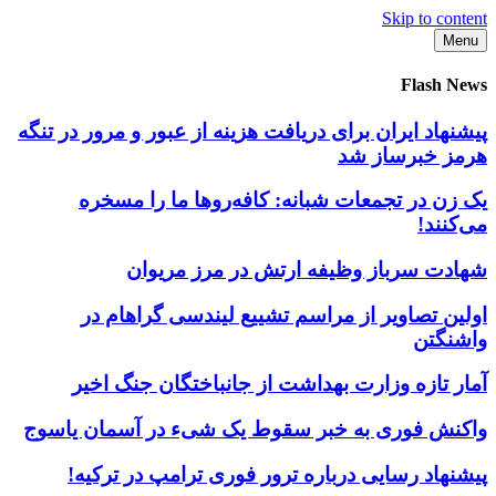
Skip to content
Menu
Flash News
پیشنهاد ایران برای دریافت هزینه از عبور و مرور در تنگه
هرمز خبرساز شد
یک زن در تجمعات شبانه: کافه‌روها ما را مسخره
می‌کنند!
شهادت سرباز وظیفه ارتش در مرز مریوان
اولین تصاویر از مراسم تشییع لیندسی گراهام در
واشنگتن
آمار تازه وزارت بهداشت از جانباختگان جنگ اخیر
واکنش فوری به خبر سقوط یک شیء در آسمان یاسوج
پیشنهاد رسایی درباره ترور فوری ترامپ در ترکیه!