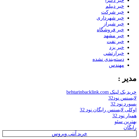
خبر دکترا
خبر دیپلم
خبر شرکت
خبر شهرداری
خبر شیراز
خبر فروشگاه
خبر مشهد
خبر نفت
خبر یزد
خبرارتشی
دسته‌بندی نشده
مهندس
مدیر :
خرید بک لینک behtarinbacklink.com
لایسنس نود32
پسورد نود 32
اوکلی لایسنس رایگان نود 32
همیار نود 32
بهترین سئو
رایگان
خرید آنتی ویروس