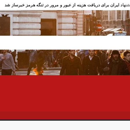
شنهاد ایران برای دریافت هزینه از عبور و مرور در تنگه هرمز خبرساز شد
ادت سرباز وظیفه ارتش در مرز مریوان
اولین تصاویر از مراسم تشی
ار تازه وزارت بهداشت از جانباختگان جنگ اخیر
واکنش فوری به خبر 
شنهاد رسایی درباره ترور فوری ترامپ در ترکیه!
افزایش استفاده از م
تکام خبر بسته شدن تنگه هرمز را رد کرد!
خبرنگار الجزیره: آغاز است
 در چند ساعت ۱۲ هزار تومان عقب‌نشینی کرد
تصاویر تصادف زنجیره‌ای ۱۲ خودرو د
ر فوری وزیر خارجه پاکستان درباره توافق ایران
اولین جلسه امنیتی 
سوسی اسرائیل از مقامات آمریکا در خصوص ایران
سفره عقدی که با 
 سه نفر بد اخلاق‌ترین ایرانی‌های ۲۴ ساعت اخیر هستند
آیت‌الله دژ
ش باد و غبار رقیق، پدیده غالب هوای کرمانشاه است
توییت خبرساز مش
ارش خبرگزاری مهر از اعتراضات امروز در مشهد
بازداشت ۴ نفر در پی حمله به فرمانداری فسا
 ساعات اخیر اینترنت برخی مردم قطع شد
جزئیات ناآرامیِ امروز در