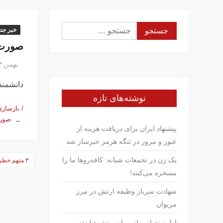
جستجو
خبر جدی
برای:
صورت 
بهمن ۲۳, ۱۳۹۶
دانشمندان با 
نوشته‌های تازه
/ بازسازی
صورت
پیشنهاد ایران برای دریافت هزینه از
عبور و مرور در تنگه هرمز خبرساز شد
راهبری
یک زن در تجمعات شبانه: کافه‌روها ما را
۳ متهم خطرناک سلامتی را بشناسید!
نوشته‌ه
مسخره می‌کنند!
شهادت سرباز وظیفه ارتش در مرز
مریوان
اولین تصاویر از مراسم تشییع لیندسی