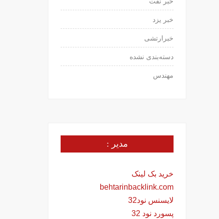
خبر نفت
خبر یزد
خبرارتشی
دسته‌بندی نشده
مهندس
مدیر :
خرید بک لینک
behtarinbacklink.com
لایسنس نود32
پسورد نود 32