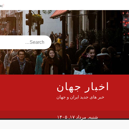
Ski
پی
t
شه
conten
آم
پی
سن
Search
دلار
سف
جا
این
وز
اخبار جهان
گز
خبر های جدید ایران و جهان
در
شنبه, مرداد ۱۷, ۱۴۰۵