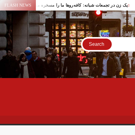
یک زن در تجمعات شبانه: کافه‌روها ما را مسخره می‌کنند!
FLASH NEWS
یع لیندسی گراهام در واشنگتن
سقوط یک شیء در آسمان یاسوج
سیر عمان برای عبور از تنگه هرمز
اختلال بانک‌های کشور برطرف شد
فاده ایران از منابع مالی مسدود شده
ر تهران
ایران و امارات پس از جنگ؟!
پهپاد در میدان انقلاب برپا شد
کام: قرآن و عترت کلید هویت و حل مشکلات فرهنگی جامعه‌اند
اور قالیباف درباره سفر نتانیاهو
 خیابان جمهوری تهران