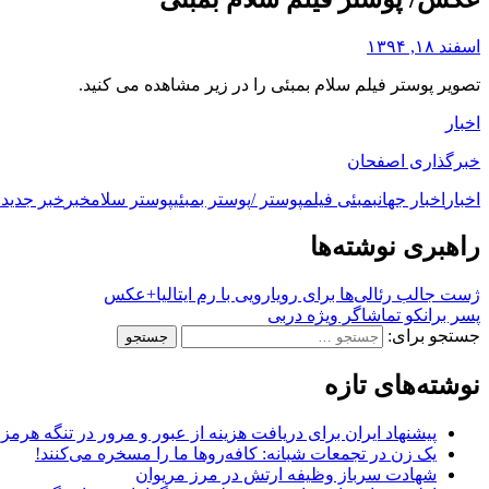
اسفند ۱۸, ۱۳۹۴
تصویر پوستر فیلم سلام بمبئی را در زیر مشاهده می کنید.
اخبار
خبرگذاری اصفحان
اخبار
اخبار جهان
بمبئی فیلم
پوستر /
پوستر بمبئی
پوستر سلام
خبر
خبر جدید
خ
راهبری نوشته‌ها
ژست جالب رئالی‌ها برای رویارویی با رم ایتالیا+عکس
پسر برانکو تماشاگر ویژه دربی
جستجو برای:
نوشته‌های تازه
پیشنهاد ایران برای دریافت هزینه از عبور و مرور در تنگه هرم
یک زن در تجمعات شبانه: کافه‌روها ما را مسخره می‌کنند!
شهادت سرباز وظیفه ارتش در مرز مریوان