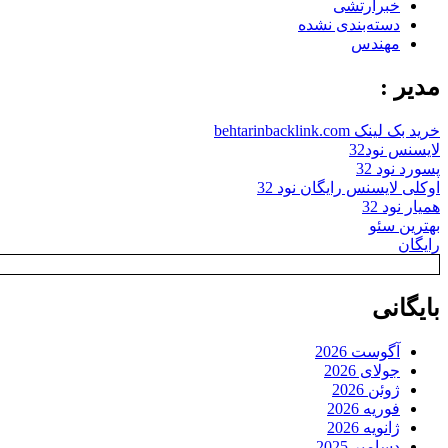
خبرارتشی
دسته‌بندی نشده
مهندس
مدیر :
خرید بک لینک behtarinbacklink.com
لایسنس نود32
پسورد نود 32
اوکلی لایسنس رایگان نود 32
همیار نود 32
بهترین سئو
رایگان
بایگانی
آگوست 2026
جولای 2026
ژوئن 2026
فوریه 2026
ژانویه 2026
دسامبر 2025