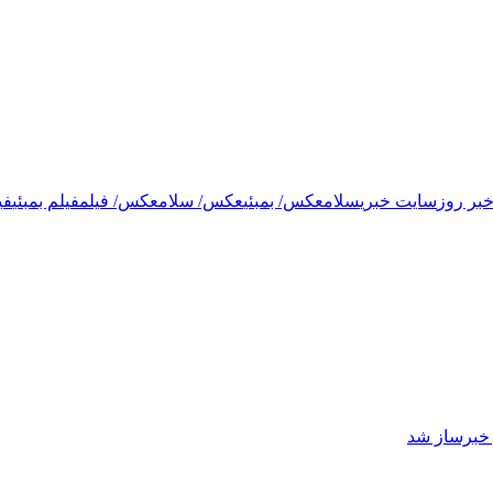
بر روز
سایت خبری
سلام
عکس/ بمبئی
عکس/ سلام
عکس/ فیلم
فیلم بمبئی
فی
ز خبرساز شد