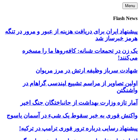
Skip
Menu
to
content
Flash News
پیشنهاد ایران برای دریافت هزینه از عبور و مرور در تنگه
هرمز خبرساز شد
یک زن در تجمعات شبانه: کافه‌روها ما را مسخره
می‌کنند!
شهادت سرباز وظیفه ارتش در مرز مریوان
اولین تصاویر از مراسم تشییع لیندسی گراهام در
واشنگتن
آمار تازه وزارت بهداشت از جانباختگان جنگ اخیر
واکنش فوری به خبر سقوط یک شیء در آسمان یاسوج
پیشنهاد رسایی درباره ترور فوری ترامپ در ترکیه!