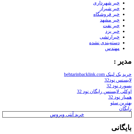
خبر شهرداری
خبر شیراز
خبر فروشگاه
خبر مشهد
خبر نفت
خبر یزد
خبرارتشی
دسته‌بندی نشده
مهندس
مدیر :
خرید بک لینک behtarinbacklink.com
لایسنس نود32
پسورد نود 32
اوکلی لایسنس رایگان نود 32
همیار نود 32
بهترین سئو
رایگان
خرید آنتی ویروس
بایگانی