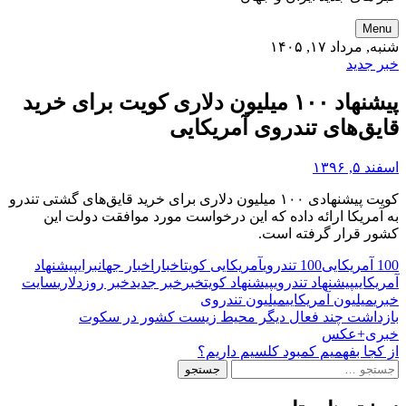
Menu
شنبه, مرداد ۱۷, ۱۴۰۵
خبر جدید
پیشنهاد ۱۰۰ میلیون دلاری کویت برای خرید
قایق‌های تندروی آمریکایی
اسفند ۵, ۱۳۹۶
کویت پیشنهادی ۱۰۰ میلیون دلاری برای خرید قایق‌های گشتی تندرو
به آمریکا ارائه داده که این درخواست مورد موافقت دولت این
کشور قرار گرفته است.
100 آمریکایی
100 تندروی
آمریکایی کویت
اخبار
اخبار جهان
برای
پیشنهاد
آمریکایی
پیشنهاد تندروی
پیشنهاد کویت
خبر
خبر جدید
خبر روز
دلاری
سایت
خبری
میلیون آمریکایی
میلیون تندروی
راهبری
بازداشت چند فعال دیگر محیط زیست کشور در سکوت
خبری+عکس
نوشته‌ها
از کجا بفهمیم کمبود کلسیم داریم؟
جستجو
برای: