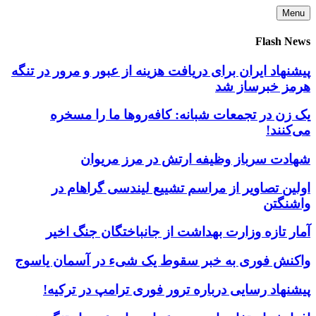
Skip
Menu
to
content
Flash News
پیشنهاد ایران برای دریافت هزینه از عبور و مرور در تنگه
هرمز خبرساز شد
یک زن در تجمعات شبانه: کافه‌روها ما را مسخره
می‌کنند!
شهادت سرباز وظیفه ارتش در مرز مریوان
اولین تصاویر از مراسم تشییع لیندسی گراهام در
واشنگتن
آمار تازه وزارت بهداشت از جانباختگان جنگ اخیر
واکنش فوری به خبر سقوط یک شیء در آسمان یاسوج
پیشنهاد رسایی درباره ترور فوری ترامپ در ترکیه!