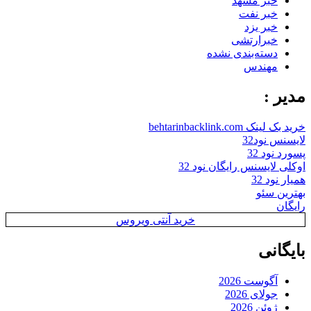
خبر مشهد
خبر نفت
خبر یزد
خبرارتشی
دسته‌بندی نشده
مهندس
مدیر :
خرید بک لینک behtarinbacklink.com
لایسنس نود32
پسورد نود 32
اوکلی لایسنس رایگان نود 32
همیار نود 32
بهترین سئو
رایگان
خرید آنتی ویروس
بایگانی
آگوست 2026
جولای 2026
ژوئن 2026