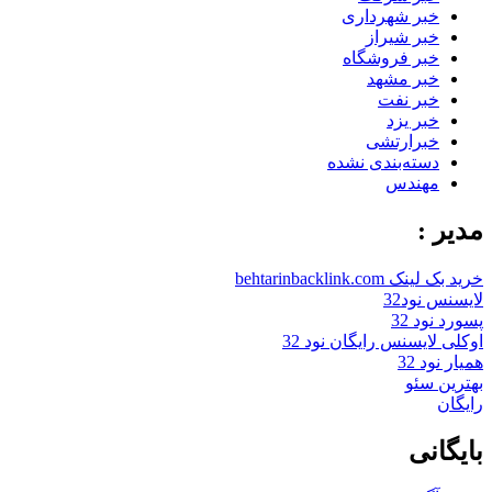
خبر شهرداری
خبر شیراز
خبر فروشگاه
خبر مشهد
خبر نفت
خبر یزد
خبرارتشی
دسته‌بندی نشده
مهندس
مدیر :
خرید بک لینک behtarinbacklink.com
لایسنس نود32
پسورد نود 32
اوکلی لایسنس رایگان نود 32
همیار نود 32
بهترین سئو
رایگان
بایگانی