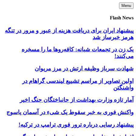
Skip
Menu
to
content
Flash News
پیشنهاد ایران برای دریافت هزینه از عبور و مرور در تنگه
هرمز خبرساز شد
یک زن در تجمعات شبانه: کافه‌روها ما را مسخره
می‌کنند!
شهادت سرباز وظیفه ارتش در مرز مریوان
اولین تصاویر از مراسم تشییع لیندسی گراهام در
واشنگتن
آمار تازه وزارت بهداشت از جانباختگان جنگ اخیر
واکنش فوری به خبر سقوط یک شیء در آسمان یاسوج
پیشنهاد رسایی درباره ترور فوری ترامپ در ترکیه!