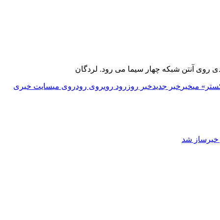
ی روی آنتن شبکه چهار سیما می رود. لردگان
ستر» می
خبر
خبر جدید
خبر روز
رود روی
روی رود
روی می
سایت خبری
ز خبرساز شد