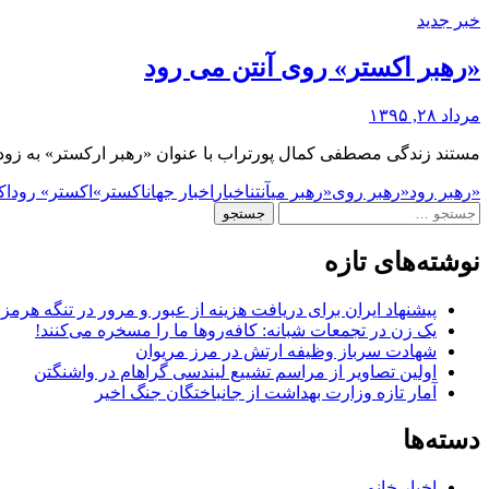
خبر جدید
«رهبر اکستر» روی آنتن می رود
مرداد ۲۸, ۱۳۹۵
مستند زندگی مصطفی کمال پورتراب با عنوان «رهبر ارکستر» به زود
«رهبر رود
«رهبر روی
«رهبر می
آنتن
اخبار
اخبار جهان
اکستر»
اکستر» رود
اک
جستجو
برای:
نوشته‌های تازه
پیشنهاد ایران برای دریافت هزینه از عبور و مرور در تنگه هرم
یک زن در تجمعات شبانه: کافه‌روها ما را مسخره می‌کنند!
شهادت سرباز وظیفه ارتش در مرز مریوان
اولین تصاویر از مراسم تشییع لیندسی گراهام در واشنگتن
آمار تازه وزارت بهداشت از جانباختگان جنگ اخیر
دسته‌ها
اخبار خانم