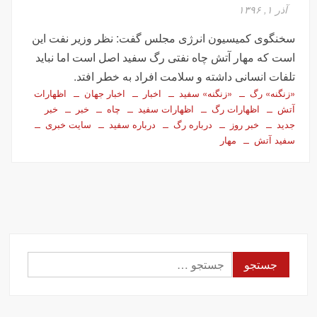
تصاویر تصادف زنجیره‌ای ۱۲ خودرو در تهران
آذر ۱, ۱۳۹۶
سفر فوری وزیر خارجه پاکستان درباره توافق ایران
سخنگوی کمیسیون انرژی مجلس گفت: نظر وزیر نفت این
اولین جلسه امنیتی ایران و امارات پس از جنگ؟!
است که مهار آتش چاه نفتی رگ سفید اصل است اما نباید
جاسوسی اسرائیل از مقامات آمریکا در خصوص ایران
تلفات انسانی داشته و سلامت افراد به خطر افتد.
سفره عقدی که با پهپاد در میدان انقلاب برپا شد
«زنگنه» رگ
«زنگنه» سفید
اخبار
اخبار جهان
اظهارات
آتش
اظهارات رگ
اظهارات سفید
چاه
خبر
خبر
این سه نفر بد اخلاق‌ترین ایرانی‌های ۲۴ ساعت اخیر هستند
جدید
خبر روز
درباره رگ
درباره سفید
سایت خبری
سفید آتش
مهار
آیت‌الله دژکام: قرآن و عترت کلید هویت و حل مشکلات فرهنگی
جامعه‌اند
وزش باد و غبار رقیق، پدیده غالب هوای کرمانشاه است
توییت خبرساز مشاور قالیباف درباره سفر نتانیاهو
گزارش خبرگزاری مهر از اعتراضات امروز در مشهد
بازداشت ۴ نفر در پی حمله به فرمانداری فسا
جستجو
در ساعات اخیر اینترنت برخی مردم قطع شد
برای:
جزئیات ناآرامیِ امروز در خیابان جمهوری تهران