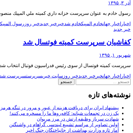
آذر ۳, ۱۳۹۵
رسول خادم به عنوان سرپرست خزانه داري كميته ملي المپيك منصو
اخبار
اخبار جهان
خادم المپیک
خادم شد
خبر
خبر جدید
خبر روز
رسول المپیک
خبر جدید
کفاشیان سرپرست کمیته فوتسال شد
شهریور ۱, ۱۳۹۵
سرپرست کمیته فوتسال از سوی رئیس فدراسیون فوتبال انتخاب شد. 
اخبار
اخبار جهان
خبر
خبر جدید
خبر روز
سایت خبری
سرپرست
سرپرست شد
جستجو
برای:
نوشته‌های تازه
پیشنهاد ایران برای دریافت هزینه از عبور و مرور در تنگه هرم
یک زن در تجمعات شبانه: کافه‌روها ما را مسخره می‌کنند!
شهادت سرباز وظیفه ارتش در مرز مریوان
اولین تصاویر از مراسم تشییع لیندسی گراهام در واشنگتن
آمار تازه وزارت بهداشت از جانباختگان جنگ اخیر