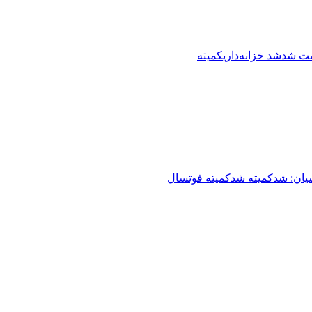
ت شد
شد خزانه‌داری
کمیته
یان: شد
کمیته شد
کمیته فوتسال