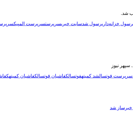
ب شد.
رسول خزانه‌داری
رسول شد
سایت خبری
سرپرست
سرپرست المپیک
سرپرس
سپهر نیوز
سرپرست فوتسال
شد کمیته
فوتسال
کفاشیان فوتسال
کفاشیان کمیته
کفاش
ز خبرساز شد