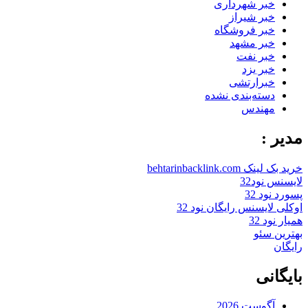
خبر شهرداری
خبر شیراز
خبر فروشگاه
خبر مشهد
خبر نفت
خبر یزد
خبرارتشی
دسته‌بندی نشده
مهندس
مدیر :
خرید بک لینک behtarinbacklink.com
لایسنس نود32
پسورد نود 32
اوکلی لایسنس رایگان نود 32
همیار نود 32
بهترین سئو
رایگان
بایگانی
آگوست 2026