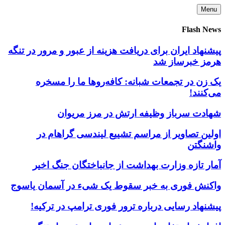
Skip
Menu
to
content
Flash News
پیشنهاد ایران برای دریافت هزینه از عبور و مرور در تنگه
هرمز خبرساز شد
یک زن در تجمعات شبانه: کافه‌روها ما را مسخره
می‌کنند!
شهادت سرباز وظیفه ارتش در مرز مریوان
اولین تصاویر از مراسم تشییع لیندسی گراهام در
واشنگتن
آمار تازه وزارت بهداشت از جانباختگان جنگ اخیر
واکنش فوری به خبر سقوط یک شیء در آسمان یاسوج
پیشنهاد رسایی درباره ترور فوری ترامپ در ترکیه!