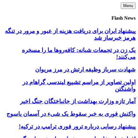
Skip
Menu
to
content
Flash News
پیشنهاد ایران برای دریافت هزینه از عبور و مرور در تنگه
هرمز خبرساز شد
یک زن در تجمعات شبانه: کافه‌روها ما را مسخره
می‌کنند!
شهادت سرباز وظیفه ارتش در مرز مریوان
اولین تصاویر از مراسم تشییع لیندسی گراهام در
واشنگتن
آمار تازه وزارت بهداشت از جانباختگان جنگ اخیر
واکنش فوری به خبر سقوط یک شیء در آسمان یاسوج
پیشنهاد رسایی درباره ترور فوری ترامپ در ترکیه!