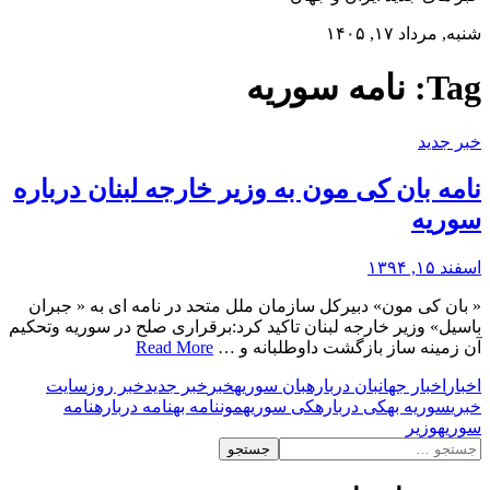
شنبه, مرداد ۱۷, ۱۴۰۵
Tag:
نامه سوریه
خبر جدید
نامه بان کی مون به وزیر خارجه لبنان درباره
سوریه
اسفند ۱۵, ۱۳۹۴
« بان کی مون» دبیرکل سازمان ملل متحد در نامه ای به « جبران
باسیل» وزیر خارجه لبنان تاکید کرد:برقراری صلح در سوریه وتحکیم
آن زمینه ساز بازگشت داوطلبانه و …
Read More
اخبار
اخبار جهان
بان درباره
بان سوریه
خبر
خبر جدید
خبر روز
سایت
خبری
سوریه به
کی درباره
کی سوریه
مون
نامه به
نامه درباره
نامه
سوریه
وزیر
جستجو
برای: