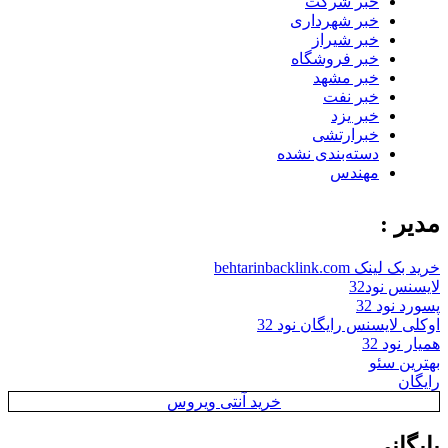
خبر شرکت
خبر شهرداری
خبر شیراز
خبر فروشگاه
خبر مشهد
خبر نفت
خبر یزد
خبرارتشی
دسته‌بندی نشده
مهندس
مدیر :
خرید بک لینک behtarinbacklink.com
لایسنس نود32
پسورد نود 32
اوکلی لایسنس رایگان نود 32
همیار نود 32
بهترین سئو
رایگان
خرید آنتی ویروس
بایگانی