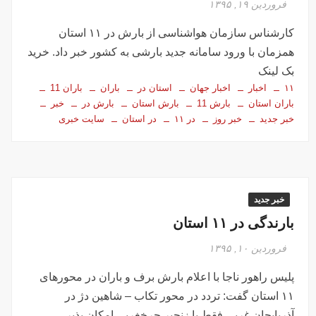
فروردین ۱۹, ۱۳۹۵
کارشناس سازمان هواشناسی از بارش در ۱۱ استان
همزمان با ورود سامانه جدید بارشی به کشور خبر داد. خرید
بک لینک
۱۱
اخبار
اخبار جهان
استان در
باران
باران 11
باران استان
بارش 11
بارش استان
بارش در
خبر
خبر جدید
خبر روز
در ۱۱
در استان
سایت خبری
خبر جدید
بارندگی در ۱۱ استان
فروردین ۱۰, ۱۳۹۵
پلیس راهور ناجا با اعلام بارش برف و باران در محورهای
۱۱ استان گفت: تردد در محور تکاب – شاهین دژ در
آذربایجان غربی فقط با زنجیر چرخغربی امکان پذیر …