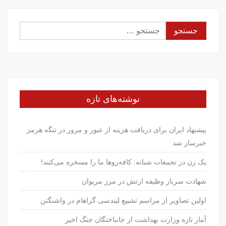
جستجو
برای:
نوشته‌های تازه
پیشنهاد ایران برای دریافت هزینه از عبور و مرور در تنگه هرمز
خبرساز شد
یک زن در تجمعات شبانه: کافه‌روها ما را مسخره می‌کنند!
شهادت سرباز وظیفه ارتش در مرز مریوان
اولین تصاویر از مراسم تشییع لیندسی گراهام در واشنگتن
آمار تازه وزارت بهداشت از جانباختگان جنگ اخیر