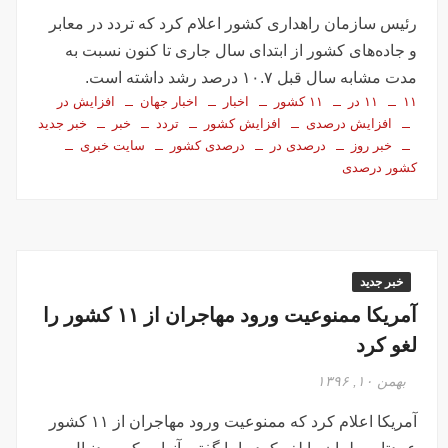
تصاویر تصادف زنجیره‌ای ۱۲ خودرو در تهران
رئیس سازمان راهداری کشور اعلام کرد که تردد در معابر
سفر فوری وزیر خارجه پاکستان درباره توافق ایران
و جاده‌های کشور از ابتدای سال جاری تا کنون نسبت به
اولین جلسه امنیتی ایران و امارات پس از جنگ؟!
مدت مشابه سال قبل ۱۰.۷ درصد رشد داشته است.
جاسوسی اسرائیل از مقامات آمریکا در خصوص ایران
۱۱
۱۱ در
۱۱ کشور
اخبار
اخبار جهان
افزایش در
افزایش درصدی
افزایش کشور
تردد
خبر
خبر جدید
سفره عقدی که با پهپاد در میدان انقلاب برپا شد
خبر روز
درصدی در
درصدی کشور
سایت خبری
این سه نفر بد اخلاق‌ترین ایرانی‌های ۲۴ ساعت اخیر هستند
کشور درصدی
آیت‌الله دژکام: قرآن و عترت کلید هویت و حل مشکلات فرهنگی
جامعه‌اند
وزش باد و غبار رقیق، پدیده غالب هوای کرمانشاه است
توییت خبرساز مشاور قالیباف درباره سفر نتانیاهو
خبر جدید
گزارش خبرگزاری مهر از اعتراضات امروز در مشهد
آمریکا ممنوعیت ورود مهاجران از ۱۱ کشور را
بازداشت ۴ نفر در پی حمله به فرمانداری فسا
لغو کرد
در ساعات اخیر اینترنت برخی مردم قطع شد
بهمن ۱۰, ۱۳۹۶
جزئیات ناآرامیِ امروز در خیابان جمهوری تهران
آمریکا اعلام کرد که ممنوعیت ورود مهاجران از ۱۱ کشور