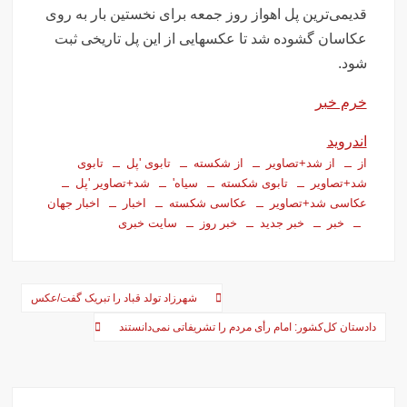
تصاویر تصادف زنجیره‌ای ۱۲ خودرو در تهران
قدیمی‌ترین پل اهواز روز جمعه برای نخستین بار به روی
سفر فوری وزیر خارجه پاکستان درباره توافق ایران
عکاسان گشوده شد تا عکسهایی از این پل تاریخی ثبت
اولین جلسه امنیتی ایران و امارات پس از جنگ؟!
شود.
جاسوسی اسرائیل از مقامات آمریکا در خصوص ایران
خرم خبر
سفره عقدی که با پهپاد در میدان انقلاب برپا شد
اندروید
این سه نفر بد اخلاق‌ترین ایرانی‌های ۲۴ ساعت اخیر هستند
از
از شد+تصاویر
از شکسته
تابوی 'پل
تابوی
شد+تصاویر
تابوی شکسته
سیاه'
شد+تصاویر 'پل
آیت‌الله دژکام: قرآن و عترت کلید هویت و حل مشکلات فرهنگی
جامعه‌اند
عکاسی شد+تصاویر
عکاسی شکسته
اخبار
اخبار جهان
خبر
خبر جدید
خبر روز
سایت خبری
وزش باد و غبار رقیق، پدیده غالب هوای کرمانشاه است
توییت خبرساز مشاور قالیباف درباره سفر نتانیاهو
گزارش خبرگزاری مهر از اعتراضات امروز در مشهد
راهبری
شهرزاد تولد قباد را تبریک گفت/عکس
بازداشت ۴ نفر در پی حمله به فرمانداری فسا
نوشته‌ها
دادستان کل‌کشور: امام رأی مردم را تشریفاتی نمی‌دانستند
در ساعات اخیر اینترنت برخی مردم قطع شد
جزئیات ناآرامیِ امروز در خیابان جمهوری تهران