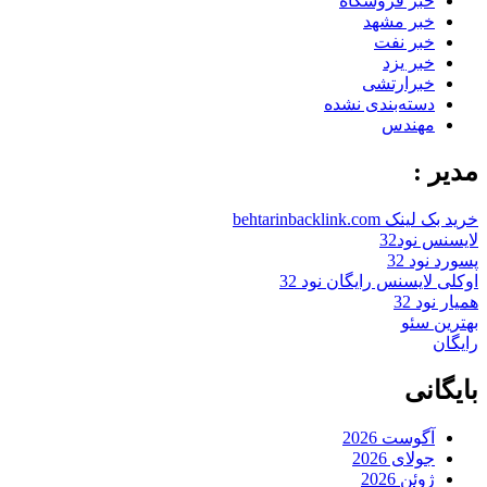
خبر فروشگاه
خبر مشهد
خبر نفت
خبر یزد
خبرارتشی
دسته‌بندی نشده
مهندس
مدیر :
خرید بک لینک behtarinbacklink.com
لایسنس نود32
پسورد نود 32
اوکلی لایسنس رایگان نود 32
همیار نود 32
بهترین سئو
رایگان
بایگانی
آگوست 2026
جولای 2026
ژوئن 2026