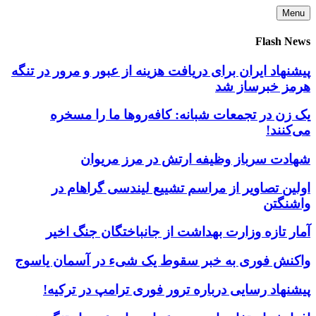
Skip
Menu
to
content
Flash News
پیشنهاد ایران برای دریافت هزینه از عبور و مرور در تنگه
هرمز خبرساز شد
یک زن در تجمعات شبانه: کافه‌روها ما را مسخره
می‌کنند!
شهادت سرباز وظیفه ارتش در مرز مریوان
اولین تصاویر از مراسم تشییع لیندسی گراهام در
واشنگتن
آمار تازه وزارت بهداشت از جانباختگان جنگ اخیر
واکنش فوری به خبر سقوط یک شیء در آسمان یاسوج
پیشنهاد رسایی درباره ترور فوری ترامپ در ترکیه!