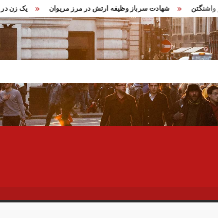
 گراهام در واشنگتن
شهادت سرباز وظیفه ارتش در مرز مریوان