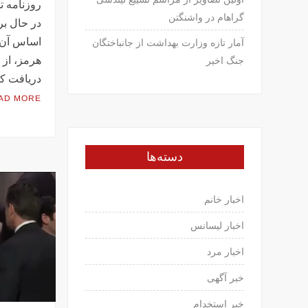
روزنامه ت
گراهام در واشنگتن
در حال ب
اساس آن، 
آمار تازه وزارت بهداشت از جانباختگان
هرمز، از 
جنگ اخیر
دریافت ک
AD MORE
دسته‌ها
اخبار خانم
اخبار لیسانس
اخبار مرد
خبر آگهی
خبر استخدام