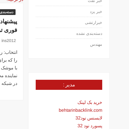
خبر نفت
خبر یزد
دسته‌بندی
پیشنهاد
خبرارتشی
فوری تر
دسته‌بندی نشده
ins2012
مهندس
انتخاب: ر
را که برای
با موشک ه
نماینده 
مدیر :
در شبکه 
خرید بک لینک
behtarinbacklink.com
لایسنس نود32
پسورد نود 32