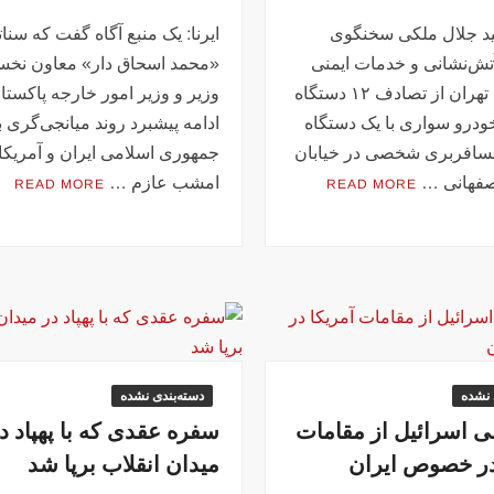
ید جلال ملکی سخنگوی
ایرنا: یک منبع آگاه گفت که سنات
ش‌نشانی و خدمات ایمنی
«محمد اسحاق دار» معاون نخ
شهرداری تهران از تصادف ۱۲ دستگاه
وزیر و وزیر امور خارجه پاکستا
خودرو سواری با یک دستگاه
ادامه پیشبرد روند میانجی‌گری ب
سافربری شخصی در خیابان
جمهوری اسلامی ایران و آمریکا،
صفهانی …
امشب عازم …
READ MORE
READ MORE
 نشده
دسته‌بندی نشده
اسرائیل از مقامات
سفره عقدی که با پهپاد د
در خصوص ایران
میدان انقلاب برپا شد