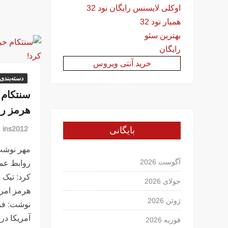
اوکلی لایسنس رایگان نود 32
همیار نود 32
بهترین سئو
رایگان
خرید آنتی ویروس
دسته‌بندی
سنتکام 
هرمز را 
بایگانی
ins2012
مهر نوشت:
آگوست 2026
روابط عمو
کرد: تیک ا
جولای 2026
هرمز امرو
ژوئن 2026
نوشت: فر
آمریکا در
فوریه 2026