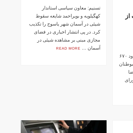
تسنیم: معاون سیاسی استاندار
از
کهگیلویه و بویراحمد شایعه سقوط
شیئی در آسمان شهر یاسوج را تکذیب
کرد. در پی انتشار اخباری در فضای
مجازی مبنی بر مشاهده شیئی در
آسمان …
READ MORE
درگیری‌های اخیر در مجموع حدود ۶۷۰
نفر از هموطنان
ضا
رای