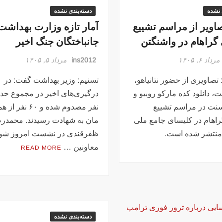
 نشده
دسته‌بندی نشده
صاویر از مراسم تشییع
آمار تازه وزارت بهداشت 
گراهام در واشنگتن
جانباختگان جنگ اخیر
مرداد ۶, ۱۴۰۵
ins2012
مرداد ۵, ۱۴۰۵
: تصاویری از حضور نتانیاهو،
تسنیم: وزیر بهداشت گفت: در
 دانلود کده مارکو روبیو و
نت در مراسم تشییع
نفر مصدوم شده و ۶۰ 
اهام در کلیسای جامع ملی
مان به شهادت رسیدند. محمدر
منتشر شده است.
ظفرقندی در نشست امروز شو
معاونین …
READ MORE
دسته‌بندی نشده