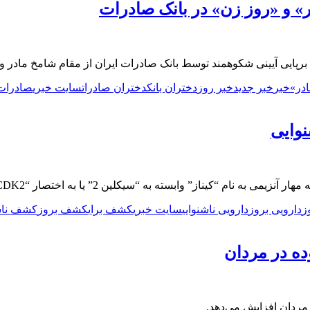
» و «روز زن» در بانک صادرات
برپایی آیینی شکوهمند توسط بانک صادرات ایران از مقام شامخ مادر و
در»
خبر
خبر جدید
خبر روز
دختران بانک
دختران صادرات
سایت خبری
صادرات
نوایی
لین 2” یا به‌ اختصار “CDK2” می‌تواند از موش‌ها در برابر از دست دادن …
ز
دارویی بروز
دارویی ناشنوایی
سایت خبری
کشف برای
کشف بروز
کشف ناشن
ده در مردان
مردان افزایش می‌دهد.