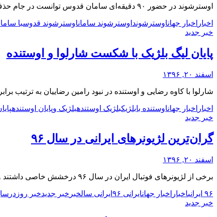
اوسترشوند در حضور ۹۰ دقیقه‌ای سامان قدوس توانست در جام حذفی سوئد به پیروزی برسد.
اخبار
اخبار جهان
اوسترشوند
اوسترشوند سامان
اوسترشوند قدوس
با سامان
خبر جدید
پایان لیگ بلژیک با شکست شارلوا و اوستنده
اسفند ۲۰, ۱۳۹۶
شارلوا با کاوه رضایی و اوستنده در نبود رامین رضاییان به ترتیب برا
اخبار
اخبار جهان
اوستنده با
بلژیک
بلژیک اوستنده
بلژیک و
پایان اوستنده
پایان
خبر جدید
گران‌ترین لژیونرهای ایرانی در سال ۹۶
اسفند ۲۰, ۱۳۹۶
برخی از لژیونرهای فوتبال ایران در سال ۹۶ درخشش خاصی داشتند و این درخشش هنوز هم ادامه دارد.
۹۶ ایرانی
اخبار
اخبار جهان
ایرانی ۹۶
ایرانی سال
خبر
خبر جدید
خبر روز
در
سای
خبر جدید