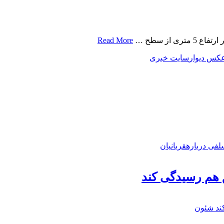
از سطح …
Read More
کس دیوار
سایت خبری
فی درباره
قربانیان
 هم رسیدگی کند
ند شئون