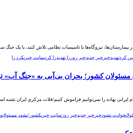
ر بیمارستان‌ها، نیروگاه‌ها یا تاسیسات نظامی تلاش کنند، با یک جنگ
ین کرد
تهدید
خبر
خبر جدید
خبر روز
را تهدید
را کرد
سایت خبری
کرد را
سئولان کشور؛ بحران بی‌آبی به «جنگ آب» تب
وام ایرانی نهاده را نمي‌توانيم فراموش کنیم/فلات مركزي ايران تش
لان
حوادث نشود
خبر
خبر جدید
خبر روز
سایت خبری
کشور؛
نشود مسئولان
ور