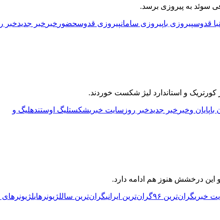
با قدوس
پیروزی با
پیروزی سامان
پیروزی قدوس
حضور
خبر
خبر جدید
خبر ر
بر کورتریک و استاندارد لیژ شکست خوردند.
 با
پایان و
خبر
خبر جدید
خبر روز
سایت خبری
شکست
لیگ اوستنده
لیگ و
ت خبری
گران‌ترین ۹۶
گران‌ترین ایرانی
گران‌ترین سال
لژیونرهای
لژیونرهای ۹۶