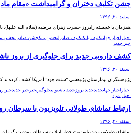
جشن تکلیف دختران و گرامیداشت «مقام مادر
اسفند ۲۰, ۱۳۹۶
همزمان با خجسته زادروز حضرت زهرای مرضیه (سلام الله علیها)، با 
اخبار
اخبار جهان
تکلیف بانک
تکلیف صادرات
جشن بانک
جشن صادرات
جشن ما
خبر جدید
کشف دارویی جدید برای جلوگیری از بروز ناش
اسفند ۲۰, ۱۳۹۶
پژوهشگران بیمارستان پژوهشی “سنت جود” آمریکا کشف کرده‌اند که مهار آنزیمی به نام “کیناز” وابسته به “سیک
اخبار
اخبار جهان
جدید
جدید بروز
جدید ناشنوایی
جلوگیری
خبر
خبر جدید
خبر رو
اخبار مرد
ارتباط تماشای طولانی تلویزیون با سرطان رو
اسفند ۲۰, ۱۳۹۶
تماشای طولانی مدت تلویزیون خطر ابتلا به سرطان روده بزرگ را در 