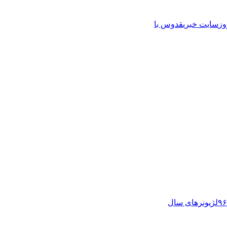
وز
سایت خبری
قدوس با
لژیونرهای سال