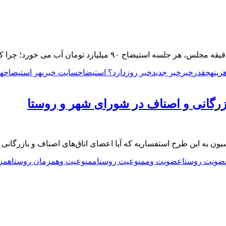
رینه
چقدر
خبر
خبر جدید
خبر روز
دارد؟ استیضاح
سایت خبری
هر استیضاح
هر
رگانی و اصناف در شورای شهر و روستا
ن به این طرح استفساریه که آیا اعضای اتاق‌های اصناف و بازرگانی
ضویت روستا
عضویت و
ممنوعیت روستا
ممنوعیت و
همزمان روستا
همز