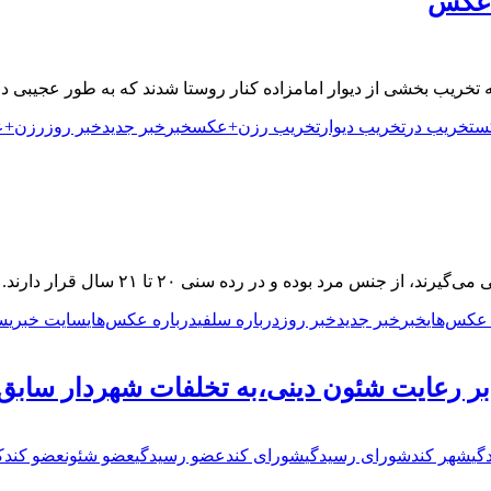
ن+عکس
شی از دیوار امامزاده کنار روستا شدند که به طور عجیبی در ارتفاع 5 متری 
س
تخریب در
تخریب دیوار
تخریب رزن+عکس
خبر
خبر جدید
خبر روز
رزن+ع
س مرد بوده و در رده سنی ۲۰ تا ۲۱ سال قرار دارند.
عکس‌های
خبر
خبر جدید
خبر روز
درباره سلفی
درباره عکس‌های
سایت خبری
سل
بر رعایت شئون دینی،به تخلفات شهردار سابق
گی
شهر کند
شورای رسیدگی
شورای کند
عضو رسیدگی
عضو شئون
عضو کند
ک