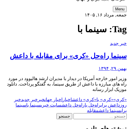
Menu
جمعه, مرداد ۱۶, ۱۴۰۵
Tag:
سینما با
خبر جدید
سینما راه‌حل «کری» برای مقابله با داعش
بهمن ۲۹, ۱۳۹۴
وزیر امور خارجه آمریکا در دیدار با مدیران ارشد هالیوود در مورد
راه های مبارزه با داعش از طریق سینما، به گفتگو پرداخت. دانلود
موزیک ابزار رسانه
«کری»
«کری» با
«کری» داعش
اخبار
اخبار جهان
خبر
خبر جدید
خبر
روز
داعش برای
راه‌حل با
راه‌حل داعش
سایت خبری
سینما با
سینما
برای
سینما داعش
مقابله
جستجو
برای: