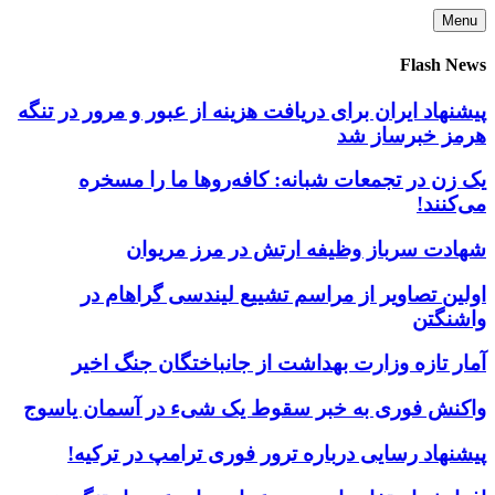
Skip
Menu
to
content
Flash News
پیشنهاد ایران برای دریافت هزینه از عبور و مرور در تنگه
هرمز خبرساز شد
یک زن در تجمعات شبانه: کافه‌روها ما را مسخره
می‌کنند!
شهادت سرباز وظیفه ارتش در مرز مریوان
اولین تصاویر از مراسم تشییع لیندسی گراهام در
واشنگتن
آمار تازه وزارت بهداشت از جانباختگان جنگ اخیر
واکنش فوری به خبر سقوط یک شیء در آسمان یاسوج
پیشنهاد رسایی درباره ترور فوری ترامپ در ترکیه!