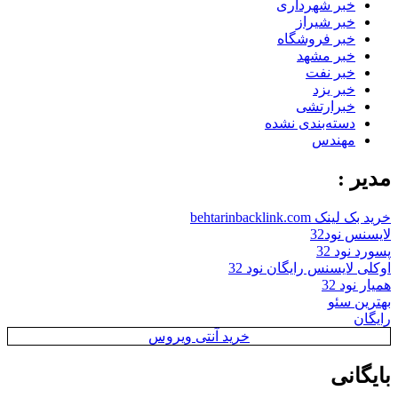
خبر شهرداری
خبر شیراز
خبر فروشگاه
خبر مشهد
خبر نفت
خبر یزد
خبرارتشی
دسته‌بندی نشده
مهندس
مدیر :
خرید بک لینک behtarinbacklink.com
لایسنس نود32
پسورد نود 32
اوکلی لایسنس رایگان نود 32
همیار نود 32
بهترین سئو
رایگان
خرید آنتی ویروس
بایگانی