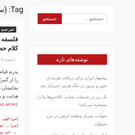
Tag:
(س
جستجو
برای:
خبر جدید
فلسفه ث
کلام ح
نوشته‌های تازه
اسفند ۱۹, ۱۳۹۴
پدرم قیام
پیشنهاد ایران برای دریافت هزینه از
را از گمر
عبور و مرور در تنگه هرمز خبرساز شد
نجاتشان دا
هدایت و 
یک زن در تجمعات شبانه: کافه‌روها ما را
مسخره می‌کنند!
AD MORE
شهادت سرباز وظیفه ارتش در مرز
(س) الهی
مریوان
(س)
ثو
خبر روز
اولین تصاویر از مراسم تشییع لیندسی