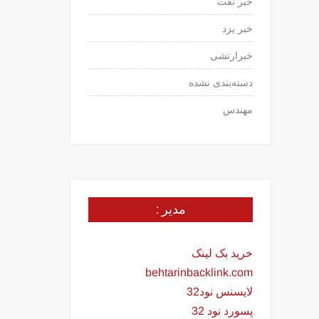
خبر نفت
خبر یزد
خبرارتشی
دسته‌بندی نشده
مهندس
مدیر :
خرید بک لینک
behtarinbacklink.com
لایسنس نود32
پسورد نود 32