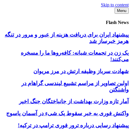
Skip to content
Menu
Flash News
پیشنهاد ایران برای دریافت هزینه از عبور و مرور در تنگه
هرمز خبرساز شد
یک زن در تجمعات شبانه: کافه‌روها ما را مسخره
می‌کنند!
شهادت سرباز وظیفه ارتش در مرز مریوان
اولین تصاویر از مراسم تشییع لیندسی گراهام در
واشنگتن
آمار تازه وزارت بهداشت از جانباختگان جنگ اخیر
واکنش فوری به خبر سقوط یک شیء در آسمان یاسوج
پیشنهاد رسایی درباره ترور فوری ترامپ در ترکیه!