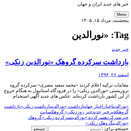
خبر های جدید ایران و جهان
Menu
پنجشنبه, مرداد ۱۵, ۱۴۰۵
Tag:
«نورالدین
خبر جدید
بازداشت سرکرده گروهک «نورالدین زنکی»
اسفند ۲۶, ۱۳۹۴
مقامات ترکیه اعلام کردند «محمد سعید مصری» سرکرده گروه
تروریستی «نورالدین زنکی» را در فرودگاه استانبول به هنگام خروج
از این کشور بازداشت کرده‌اند. عکس های جدید آگهی استخدام
«نورالدین
اخبار
اخبار جهان
بازداشت «نورالدین
بازداشت زنکی»
بازداشت
گروهک
خبر
خبر جدید
خبر روز
زنکی» گروهک
سایت
خبری
سرکرده
سرکرده «نورالدین
سرکرده زنکی»
گروهک
«نورالدین
گروهک زنکی»
جستجو برای: