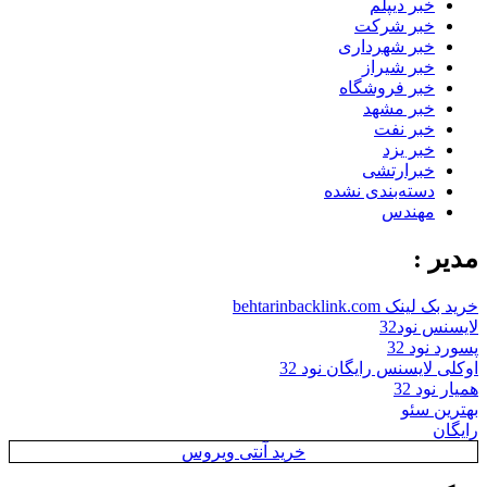
خبر دیپلم
خبر شرکت
خبر شهرداری
خبر شیراز
خبر فروشگاه
خبر مشهد
خبر نفت
خبر یزد
خبرارتشی
دسته‌بندی نشده
مهندس
مدیر :
خرید بک لینک behtarinbacklink.com
لایسنس نود32
پسورد نود 32
اوکلی لایسنس رایگان نود 32
همیار نود 32
بهترین سئو
رایگان
خرید آنتی ویروس