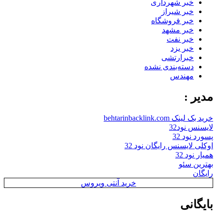
خبر شهرداری
خبر شیراز
خبر فروشگاه
خبر مشهد
خبر نفت
خبر یزد
خبرارتشی
دسته‌بندی نشده
مهندس
مدیر :
خرید بک لینک behtarinbacklink.com
لایسنس نود32
پسورد نود 32
اوکلی لایسنس رایگان نود 32
همیار نود 32
بهترین سئو
رایگان
خرید آنتی ویروس
بایگانی