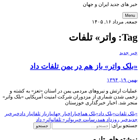
خبر های جدید ایران و جهان
Menu
جمعه, مرداد ۱۶, ۱۴۰۵
Tag:
واتر» تلفات
خبر جدید
«بلک واتر» باز هم در یمن تلفات داد
بهمن ۱۹, ۱۳۹۴
عملیات ارتش و نیروهای مردمی یمن در استان «تعز» به کشته و
زخمی شدن شماری از مزدوران شرکت امنیت آمریکایی «بلک واتر»
منجر شد. اخبار خبرگذاری خوزستان
«بلک تلفات
«بلک داد
«بلک هم
اخبار
اخبار جهان
باز
باز تلفات
باز داد
خبر
خبر
جدید
خبر روز
داد هم
در
سایت خبری
واتر» تلفات
واتر» داد
جستجو برای:
نوشته‌های تازه