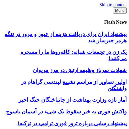
Skip to content
Menu
Flash News
پیشنهاد ایران برای دریافت هزینه از عبور و مرور در تنگه
هرمز خبرساز شد
یک زن در تجمعات شبانه: کافه‌روها ما را مسخره
می‌کنند!
شهادت سرباز وظیفه ارتش در مرز مریوان
اولین تصاویر از مراسم تشییع لیندسی گراهام در
واشنگتن
آمار تازه وزارت بهداشت از جانباختگان جنگ اخیر
واکنش فوری به خبر سقوط یک شیء در آسمان یاسوج
پیشنهاد رسایی درباره ترور فوری ترامپ در ترکیه!