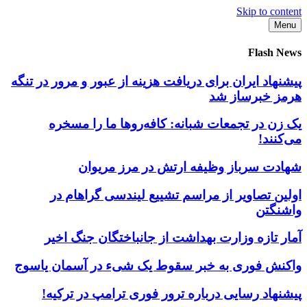
Skip to content
Menu
Flash News
پیشنهاد ایران برای دریافت هزینه از عبور و مرور در تنگه
هرمز خبرساز شد
یک زن در تجمعات شبانه: کافه‌روها ما را مسخره
می‌کنند!
شهادت سرباز وظیفه ارتش در مرز مریوان
اولین تصاویر از مراسم تشییع لیندسی گراهام در
واشنگتن
آمار تازه وزارت بهداشت از جانباختگان جنگ اخیر
واکنش فوری به خبر سقوط یک شیء در آسمان یاسوج
پیشنهاد رسایی درباره ترور فوری ترامپ در ترکیه!