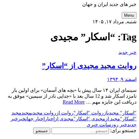
خبر های جدید ایران و جهان
Menu
شنبه, مرداد ۱۷, ۱۴۰۵
Tag:
“اسکار” مجیدی
خبر جدید
روایت مجید مجیدی از “اسکار”
اسفند ۹, ۱۳۹۴
سینمای ایران ۱۴ سال پیش با «بچه های آسمان» برای اولین بار
نامزد اسکار شد و 12 سال بعد با «جدایی نادر از سیمین» موفق به
دریافت این جایزه مهم …
Read More
"اسکار" مجیدی
از
روایت "اسکار"
روایت از
روایت مجیدی
مجید
مجید
"اسکار"
مجید از
مجیدی "اسکار"
مجیدی از
اخبار
اخبار جهان
خبر
خبر
جدید
خبر روز
سایت خبری
جستجو برای: