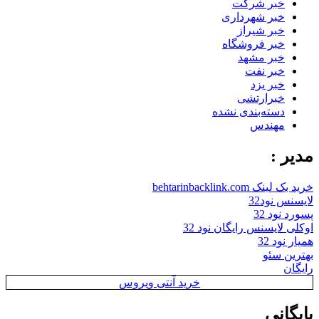
خبر شرکت
خبر شهرداری
خبر شیراز
خبر فروشگاه
خبر مشهد
خبر نفت
خبر یزد
خبرارتشی
دسته‌بندی نشده
مهندس
مدیر :
خرید بک لینک behtarinbacklink.com
لایسنس نود32
پسورد نود 32
اوکلی لایسنس رایگان نود 32
همیار نود 32
بهترین سئو
رایگان
خرید آنتی ویروس
بایگانی