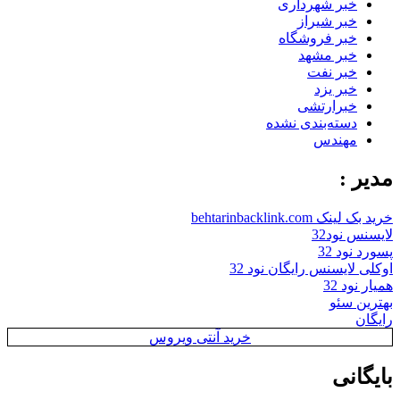
خبر شهرداری
خبر شیراز
خبر فروشگاه
خبر مشهد
خبر نفت
خبر یزد
خبرارتشی
دسته‌بندی نشده
مهندس
مدیر :
خرید بک لینک behtarinbacklink.com
لایسنس نود32
پسورد نود 32
اوکلی لایسنس رایگان نود 32
همیار نود 32
بهترین سئو
رایگان
خرید آنتی ویروس
بایگانی