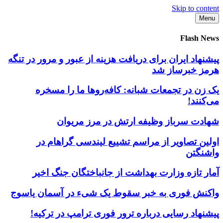
Skip to content
Menu
Flash News
پیشنهاد ایران برای دریافت هزینه از عبور و مرور در تنگه
هرمز خبرساز شد
یک زن در تجمعات شبانه: کافه‌روها ما را مسخره
می‌کنند!
شهادت سرباز وظیفه ارتش در مرز مریوان
اولین تصاویر از مراسم تشییع لیندسی گراهام در
واشنگتن
آمار تازه وزارت بهداشت از جانباختگان جنگ اخیر
واکنش فوری به خبر سقوط یک شیء در آسمان یاسوج
پیشنهاد رسایی درباره ترور فوری ترامپ در ترکیه!