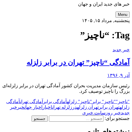
خبر های جدید ایران و جهان
Menu
پنجشنبه, مرداد ۱۵, ۱۴۰۵
Tag:
“ناچیز”
خبر جدید
آمادگی “ناچیز” تهران در برابر زلزله
آذر ۹, ۱۳۹۶
رئیس سازمان مدیریت بحران کشور آمادگی تهران در برابر زلزله‌ای
بزرگ را ناچیز توصیف کرد.
"ناچیز"
"ناچیز" برابر
"ناچیز" زلزله
آمادگی برابر
آمادگی تهران
آمادگی
زلزله
تهران برابر
تهران زلزله
در
زلزله تهران
اخبار
اخبار جهان
خبر
خبر
جدید
خبر روز
سایت خبری
جستجو برای:
نوشته‌های تازه