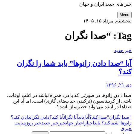
خبر های جدید ایران و جهان
Menu
پنجشنبه, مرداد ۱۵, ۱۴۰۵
Tag:
“صدا نگران
خبر جدید
آیا “صدا دادن زانوها” باید شما را نگران
کند؟
دی ۲۱, ۱۳۹۶
صدا دادن زانوها در صورتی که با درد همراه نباشد در اغلب اوقات،
ناشی از کریپتاسیون (ترکیدن حباب‌های گازی) است. اما آیا این
صداها در آینده می‌تواند خطرساز باشد؟
"صدا نگران
"صدا کند؟
آیا باید
آیا نگران
آیا کند؟
دادن نگران
دادن کند؟
زانوها"
شما
کند؟ باید
اخبار
اخبار جهان
خبر
خبر جدید
خبر روز
سایت
خبری