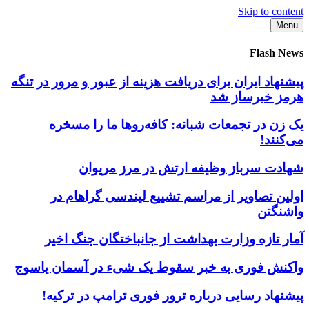
Skip to content
Menu
Flash News
پیشنهاد ایران برای دریافت هزینه از عبور و مرور در تنگه
هرمز خبرساز شد
یک زن در تجمعات شبانه: کافه‌روها ما را مسخره
می‌کنند!
شهادت سرباز وظیفه ارتش در مرز مریوان
اولین تصاویر از مراسم تشییع لیندسی گراهام در
واشنگتن
آمار تازه وزارت بهداشت از جانباختگان جنگ اخیر
واکنش فوری به خبر سقوط یک شیء در آسمان یاسوج
پیشنهاد رسایی درباره ترور فوری ترامپ در ترکیه!