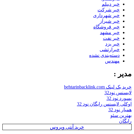
خبر دیپلم
خبر شرکت
خبر شهرداری
خبر شیراز
خبر فروشگاه
خبر مشهد
خبر نفت
خبر یزد
خبرارتشی
دسته‌بندی نشده
مهندس
مدیر :
خرید بک لینک behtarinbacklink.com
لایسنس نود32
پسورد نود 32
اوکلی لایسنس رایگان نود 32
همیار نود 32
بهترین سئو
رایگان
خرید آنتی ویروس