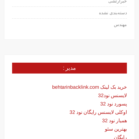
خبرارتشی
دسته‌بندی نشده
مهندس
مدیر :
خرید بک لینک behtarinbacklink.com
لایسنس نود32
پسورد نود 32
اوکلی لایسنس رایگان نود 32
همیار نود 32
بهترین سئو
رایگان