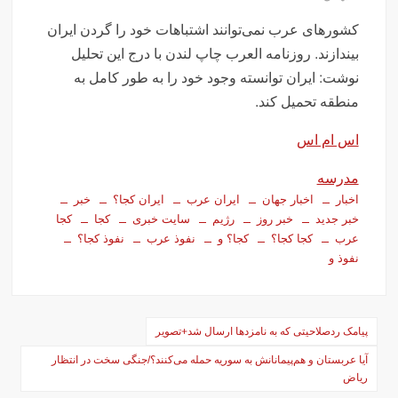
کشورهای عرب نمی‌توانند اشتباهات خود را گردن ایران
بیندازند. روزنامه العرب چاپ لندن با درج این تحلیل
نوشت: ایران توانسته وجود خود را به طور کامل به
منطقه تحمیل کند.
اس ام اس
مدرسه
اخبار
اخبار جهان
ایران عرب
ایران کجا؟
خبر
خبر جدید
خبر روز
رژیم‌
سایت خبری
کجا
کجا
عرب
کجا کجا؟
کجا؟ و
نفوذ عرب
نفوذ کجا؟
نفوذ و
راهبری
پیامک ردصلاحیتی که به نامزدها ارسال شد+تصویر
نوشته‌ها
آیا عربستان و هم‌پیمانانش به سوریه حمله می‌کنند؟/جنگی سخت در انتظار
ریاض