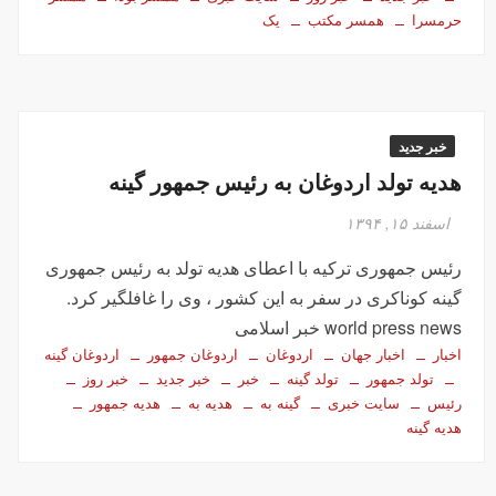
حرمسرا
همسر مکتب
یک
خبر جدید
هدیه تولد اردوغان به رئیس جمهور گینه
اسفند ۱۵, ۱۳۹۴
رئیس جمهوری ترکیه با اعطای هدیه تولد به رئیس جمهوری
گینه کوناکری در سفر به این کشور ، وی را غافلگیر کرد.
world press news خبر اسلامی
اخبار
اخبار جهان
اردوغان
اردوغان جمهور
اردوغان گینه
تولد جمهور
تولد گینه
خبر
خبر جدید
خبر روز
رئیس
سایت خبری
گینه به
هدیه به
هدیه جمهور
هدیه گینه