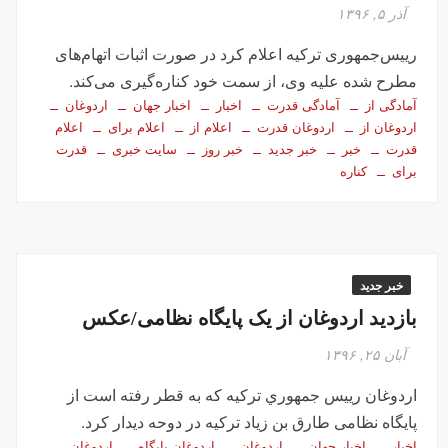
تصاویر تصادف زنجیره‌ای ۱۲ خودرو در تهران
آذر ۵, ۱۳۹۶
سفر فوری وزیر خارجه پاکستان درباره توافق ایران
رییس‌جمهوری ترکیه اعلام کرد در صورت اثبات اتهام‌های
اولین جلسه امنیتی ایران و امارات پس از جنگ؟!
مطرح شده علیه وی، از سمت خود کناره‌گیری می‌کند.
جاسوسی اسرائیل از مقامات آمریکا در خصوص ایران
آمادگی از
آمادگی قدرت
اخبار
اخبار جهان
اردوغان
اردوغان از
اردوغان قدرت
اعلام از
اعلام برای
اعلام
سفره عقدی که با پهپاد در میدان انقلاب برپا شد
قدرت
خبر
خبر جدید
خبر روز
سایت خبری
قدرت
این سه نفر بد اخلاق‌ترین ایرانی‌های ۲۴ ساعت اخیر هستند
برای
کناره
آیت‌الله دژکام: قرآن و عترت کلید هویت و حل مشکلات فرهنگی
جامعه‌اند
وزش باد و غبار رقیق، پدیده غالب هوای کرمانشاه است
توییت خبرساز مشاور قالیباف درباره سفر نتانیاهو
خبر جدید
گزارش خبرگزاری مهر از اعتراضات امروز در مشهد
بازدید اردوغان از یک پایگاه نظامی/عکس
بازداشت ۴ نفر در پی حمله به فرمانداری فسا
آبان ۲۵, ۱۳۹۶
در ساعات اخیر اینترنت برخی مردم قطع شد
اردوغان رييس جمهوري تركيه كه به قطر رفته است از
جزئیات ناآرامیِ امروز در خیابان جمهوری تهران
پایگاه نظامی طارق بن زیاد تركيه در دوحه ديدار كرد.
اخبار
اخبار جهان
اردوغان
اردوغان پایگاه
اردوغان