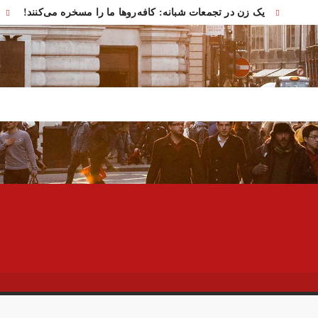
یک زن در تجمعات شبانه: کافه‌روها ما را مسخره می‌کنند!
اولین تصاویر از مراسم تشییع ل
واکنش فوری به خبر سقوط یک شی
تلال بانک‌های کشور برطرف شد
افزایش استفاده از مسیر عمان برای 
خبرنگار الجزیره: آغاز استفاده ایران 
تصاویر تصادف زنجیره‌ای ۱۲ خودرو در تهران
اولین جلسه امنیتی ایران و اما
سفره عقدی که با پهپاد در میدان 
آیت‌الله دژکام: قرآن و عترت کلید هویت و حل مشکلات فرهنگی 
توییت خبرساز مشاور قالیباف درباره
بازداشت ۴ نفر در پی حمله به فرمانداری فسا
جزئیات ناآرامیِ امروز 