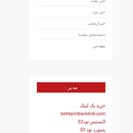
خبر نفت
خبر یزد
خبرارتشی
دسته‌بندی نشده
مهندس
مدیر :
خرید بک لینک
behtarinbacklink.com
لایسنس نود32
پسورد نود 32