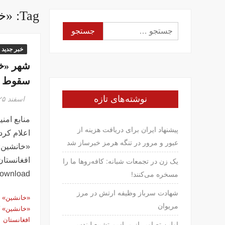
Tag:
«خ
جستجو
برای:
خبر جدید
شهر «خا
سقوط ک
نوشته‌های تازه
اسفند ۲۵, ۱۳۹۴
منابع امنی
پیشنهاد ایران برای دریافت هزینه از
اعلام کرد
عبور و مرور در تنگه هرمز خبرساز شد
«خانشین» 
افغانستان
یک زن در تجمعات شبانه: کافه‌روها ما را
ie download
مسخره می‌کنند!
شهادت سرباز وظیفه ارتش در مرز
«خانشین»
مریوان
«خانشین» ک
افغانستان
اولین تصاویر از مراسم تشییع لیندسی