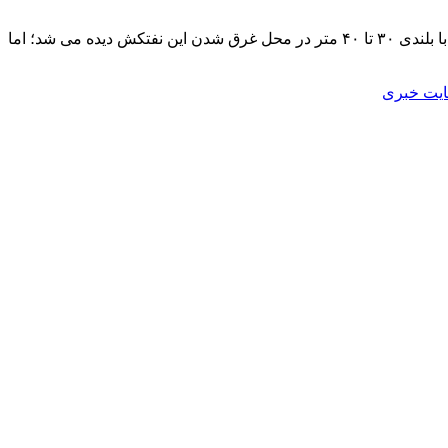
نفتکش ایرانی سانچی پس از ۸ روز سوختن ، ظهر دیروز در آبهای چین غرق شد. پس از گذشت ساعتها از غرق شدن این نفتکش، شعله هایی با بلندی ۳۰ تا ۴۰ متر در محل غرق شدن این نفتکش دیده می شد؛ اما
یت خبری