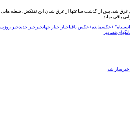
ی باقی نماند.
نی
سیاه" +عکس
مانده
+عکس باقی
اخبار
اخبار جهان
خبر
خبر جدید
خبر روز
سا
انگهای/تصاویر
ز خبرساز شد