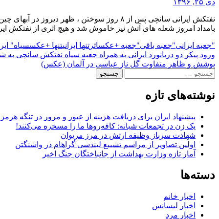
دی ۲۵, ۱۳۹۶
بامداد امروز شعله های آتش نیز خاموش شد و هیچ اثری از نفتکش ایران
"جعبه ایرانی
"جعبه باقی
"جعبه +عکس
اثر
تنها ایرانی
تنها +عکس
سیاه" ایرا
راهبری
ورود پیکر دو دریانورد ایرانی به همراه جعبه سیاه نفتکش سانچی به ش
پوشش و ظاهر متفاوت گل ناز عباسی در آلمان (عکس)
نوشته‌ها
جستجو
برای:
نوشته‌های تازه
پیشنهاد ایران برای دریافت هزینه از عبور و مرور در تنگه هرم
یک زن در تجمعات شبانه: کافه‌روها ما را مسخره می‌کنند!
شهادت سرباز وظیفه ارتش در مرز مریوان
اولین تصاویر از مراسم تشییع لیندسی گراهام در واشنگتن
آمار تازه وزارت بهداشت از جانباختگان جنگ اخیر
دسته‌ها
اخبار خانم
اخبار لیسانس
اخبار مرد