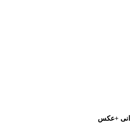
یرانی +عکس