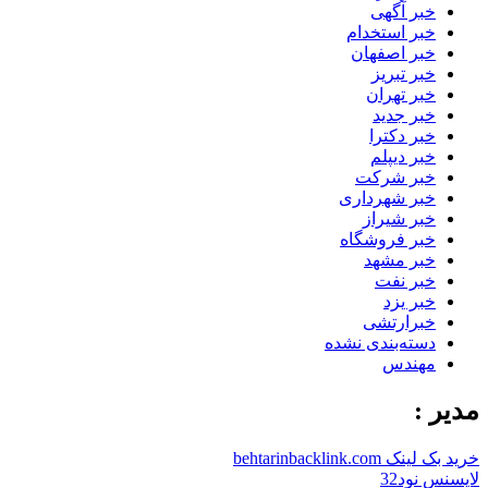
خبر آگهی
خبر استخدام
خبر اصفهان
خبر تبریز
خبر تهران
خبر جدید
خبر دکترا
خبر دیپلم
خبر شرکت
خبر شهرداری
خبر شیراز
خبر فروشگاه
خبر مشهد
خبر نفت
خبر یزد
خبرارتشی
دسته‌بندی نشده
مهندس
مدیر :
خرید بک لینک behtarinbacklink.com
لایسنس نود32