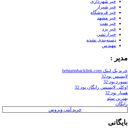
خبر شهرداری
خبر شیراز
خبر فروشگاه
خبر مشهد
خبر نفت
خبر یزد
خبرارتشی
دسته‌بندی نشده
مهندس
مدیر :
خرید بک لینک behtarinbacklink.com
لایسنس نود32
پسورد نود 32
اوکلی لایسنس رایگان نود 32
همیار نود 32
بهترین سئو
رایگان
خرید آنتی ویروس
بایگانی