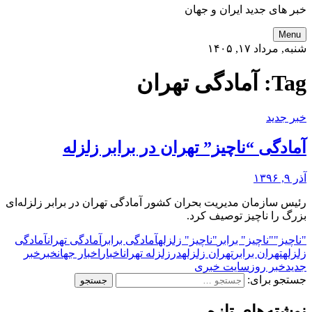
خبر های جدید ایران و جهان
Menu
شنبه, مرداد ۱۷, ۱۴۰۵
Tag:
آمادگی تهران
خبر جدید
آمادگی “ناچیز” تهران در برابر زلزله
آذر ۹, ۱۳۹۶
رئیس سازمان مدیریت بحران کشور آمادگی تهران در برابر زلزله‌ای
بزرگ را ناچیز توصیف کرد.
"ناچیز"
"ناچیز" برابر
"ناچیز" زلزله
آمادگی برابر
آمادگی تهران
آمادگی
زلزله
تهران برابر
تهران زلزله
در
زلزله تهران
اخبار
اخبار جهان
خبر
خبر
جدید
خبر روز
سایت خبری
جستجو برای:
نوشته‌های تازه