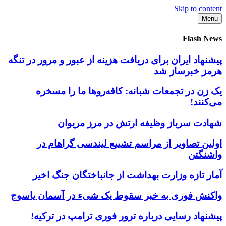
Skip to content
Menu
Flash News
پیشنهاد ایران برای دریافت هزینه از عبور و مرور در تنگه
هرمز خبرساز شد
یک زن در تجمعات شبانه: کافه‌روها ما را مسخره
می‌کنند!
شهادت سرباز وظیفه ارتش در مرز مریوان
اولین تصاویر از مراسم تشییع لیندسی گراهام در
واشنگتن
آمار تازه وزارت بهداشت از جانباختگان جنگ اخیر
واکنش فوری به خبر سقوط یک شیء در آسمان یاسوج
پیشنهاد رسایی درباره ترور فوری ترامپ در ترکیه!