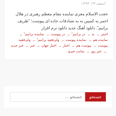
تصاویر تصادف زنجیره‌ای ۱۲ خودرو در تهران
اسفند ۲۴, ۱۳۹۴
سفر فوری وزیر خارجه پاکستان درباره توافق ایران
حجت الاسلام معزی نماینده مقام معظم رهبری در هلال
اولین جلسه امنیتی ایران و امارات پس از جنگ؟!
احمر به کمپین نه به تصادفات جاده ای پیوست؛ “ظریف
جاسوسی اسرائیل از مقامات آمریکا در خصوص ایران
برانیم”. دانلود آهنگ جدید دانلود نرم افزار
سفره عقدی که با پهپاد در میدان انقلاب برپا شد
احمر
به
در برانیم"
در پیوست
نماینده برانیم"
نماینده هم
نماینده پیوست
ولی‌فقیه برانیم"
ولی‌فقیه
این سه نفر بد اخلاق‌ترین ایرانی‌های ۲۴ ساعت اخیر هستند
پیوست
پیوست هم
اخبار
اخبار جهان
خبر
خبر جدید
خبر روز
سایت خبری
آیت‌الله دژکام: قرآن و عترت کلید هویت و حل مشکلات فرهنگی
جامعه‌اند
وزش باد و غبار رقیق، پدیده غالب هوای کرمانشاه است
توییت خبرساز مشاور قالیباف درباره سفر نتانیاهو
گزارش خبرگزاری مهر از اعتراضات امروز در مشهد
بازداشت ۴ نفر در پی حمله به فرمانداری فسا
جستجو
در ساعات اخیر اینترنت برخی مردم قطع شد
برای:
جزئیات ناآرامیِ امروز در خیابان جمهوری تهران