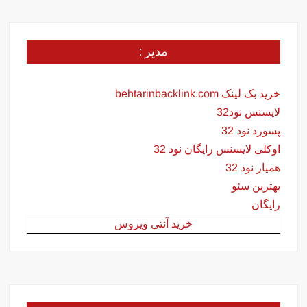
مدیر :
خرید بک لینک behtarinbacklink.com
لایسنس نود32
پسورد نود 32
اوکلی لایسنس رایگان نود 32
همیار نود 32
بهترین سئو
رایگان
خرید آنتی ویروس