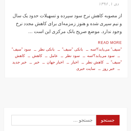
تصاویر تصادف زنجیره‌ای ۱۲ خودرو در تهران
دی ۱, ۱۳۹۶
سفر فوری وزیر خارجه پاکستان درباره توافق ایران
از مصوبه کاهش نرخ سود سپرده و تسهیلات حدود یک سال
اولین جلسه امنیتی ایران و امارات پس از جنگ؟!
و نیم سپری شده و هنوز زمزمه‌ای برای کاهش مجدد نرخ
جاسوسی اسرائیل از مقامات آمریکا در خصوص ایران
وجود ندارد. موضع صریح بانک مرکزی این است …
سفره عقدی که با پهپاد در میدان انقلاب برپا شد
READ MORE
این سه نفر بد اخلاق‌ترین ایرانی‌های ۲۴ ساعت اخیر هستند
"سیف" می‌یابد؟/سه
بانکی "سیف"
بانکی نطر
سود "سیف"
سود می‌یابد؟/سه
سود نطر
عامل
کاهش
کاهش
آیت‌الله دژکام: قرآن و عترت کلید هویت و حل مشکلات فرهنگی
"سیف"
کاهش نطر
اخبار
اخبار جهان
خبر
خبر جدید
جامعه‌اند
خبر روز
سایت خبری
وزش باد و غبار رقیق، پدیده غالب هوای کرمانشاه است
توییت خبرساز مشاور قالیباف درباره سفر نتانیاهو
گزارش خبرگزاری مهر از اعتراضات امروز در مشهد
بازداشت ۴ نفر در پی حمله به فرمانداری فسا
در ساعات اخیر اینترنت برخی مردم قطع شد
جزئیات ناآرامیِ امروز در خیابان جمهوری تهران
جستجو
برای: